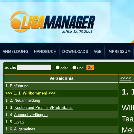
Handbuch
ANMELDUNG
HANDBUCH
DOWNLOADS
AGB
IMPRESSUM
Suche
oder
und
Verzeichnis
<<<<
1.
Einführung
1. 
>>> 1. 1.
Willkommen!
<<<
1. 2.
Neuanmeldung
Wil
1. 3.
Kosten und Premium/Profi-Status
1. 4.
Account verlängern
Tea
1. 5.
Login
Mei
1. 6.
Allgemeines