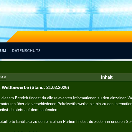
SUM
DATENSCHUTZ
<<<
Inhalt
. Wettbewerbe (Stand: 21.02.2026)
n diesem Bereich findest du alle relevanten Informationen zu den einzelnen W
mateuren über die verschiedenen Pokalwettbewerbe bis hin zu den internationa
leibst du stets auf dem Laufenden.
etaillierte Einblicke zu den einzelnen Partien findest du zudem in unseren Spi