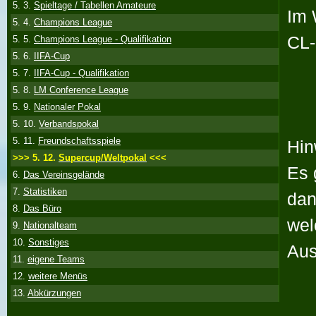
5. 3.
Spieltage / Tabellen Amateure
Im 
5. 4.
Champions League
CL-
5. 5.
Champions League - Qualifikation
5. 6.
IIFA-Cup
5. 7.
IIFA-Cup - Qualifikation
5. 8.
LM Conference League
5. 9.
Nationaler Pokal
5. 10.
Verbandspokal
5. 11.
Freundschaftsspiele
Hin
>>> 5. 12.
Supercup/Weltpokal
<<<
Es 
6.
Das Vereinsgelände
7.
Statistiken
dan
8.
Das Büro
wel
9.
Nationalteam
10.
Sonstiges
Aus
11.
eigene Teams
12.
weitere Menüs
13.
Abkürzungen