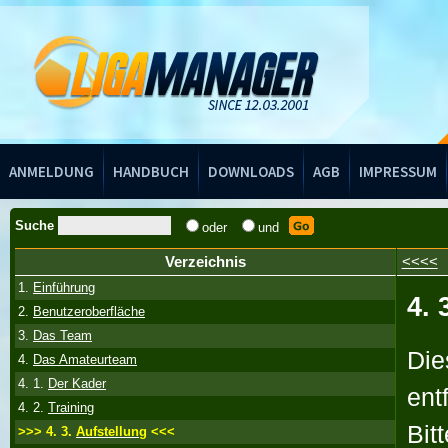
Handbuch
ANMELDUNG
HANDBUCH
DOWNLOADS
AGB
IMPRESSUM
Suche
oder
und
Verzeichnis
<<<<
1.
Einführung
4. 
2.
Benutzeroberfläche
3.
Das Team
Die
4.
Das Amateurteam
4. 1.
Der Kader
ent
4. 2.
Training
Bit
>>> 4. 3.
Aufstellung
<<<