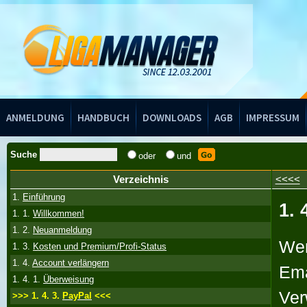
Handbuch
ANMELDUNG
HANDBUCH
DOWNLOADS
AGB
IMPRESSUM
Suche
oder
und
Verzeichnis
<<<<
1.
Einführung
1. 
1. 1.
Willkommen!
1. 2.
Neuanmeldung
Wen
1. 3.
Kosten und Premium/Profi-Status
1. 4.
Account verlängern
Ema
1. 4. 1.
Überweisung
Ver
>>> 1. 4. 3.
PayPal
<<<