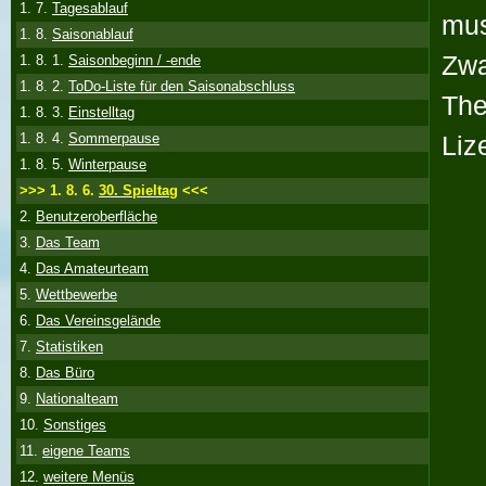
1. 7.
Tagesablauf
mus
1. 8.
Saisonablauf
Zwa
1. 8. 1.
Saisonbeginn / -ende
1. 8. 2.
ToDo-Liste für den Saisonabschluss
The
1. 8. 3.
Einstelltag
Liz
1. 8. 4.
Sommerpause
1. 8. 5.
Winterpause
>>> 1. 8. 6.
30. Spieltag
<<<
2.
Benutzeroberfläche
3.
Das Team
4.
Das Amateurteam
5.
Wettbewerbe
6.
Das Vereinsgelände
7.
Statistiken
8.
Das Büro
9.
Nationalteam
10.
Sonstiges
11.
eigene Teams
12.
weitere Menüs