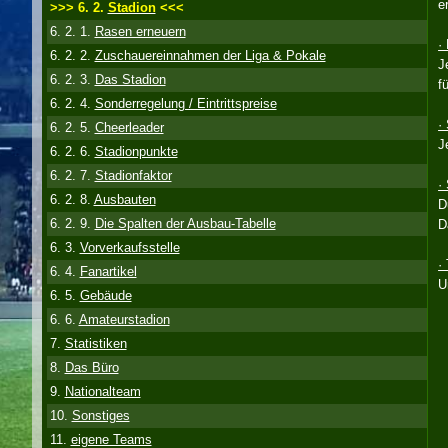
e
>>> 6. 2.
Stadion
<<<
6. 2. 1.
Rasen erneuern
·
6. 2. 2.
Zuschauereinnahmen der Liga & Pokale
J
6. 2. 3.
Das Stadion
f
6. 2. 4.
Sonderregelung / Eintrittspreise
·
6. 2. 5.
Cheerleader
J
6. 2. 6.
Stadionpunkte
6. 2. 7.
Stadionfaktor
·
6. 2. 8.
Ausbauten
D
6. 2. 9.
Die Spalten der Ausbau-Tabelle
D
6. 3.
Vorverkaufsstelle
·
6. 4.
Fanartikel
U
6. 5.
Gebäude
6. 6.
Amateurstadion
7.
Statistiken
8.
Das Büro
9.
Nationalteam
10.
Sonstiges
11.
eigene Teams