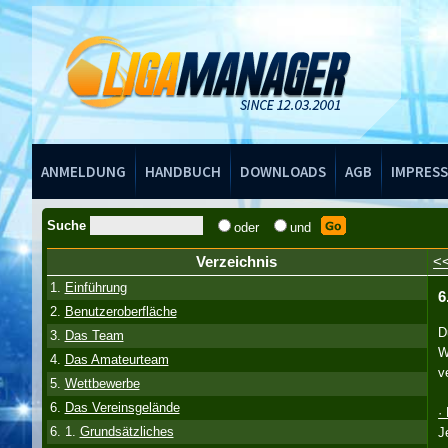
Handbuch
ANMELDUNG
HANDBUCH
DOWNLOADS
AGB
IMPRES
Suche
oder
und
Verzeichnis
<
1.
Einführung
6
2.
Benutzeroberfläche
D
3.
Das Team
W
4.
Das Amateurteam
v
5.
Wettbewerbe
6.
Das Vereinsgelände
·
6. 1.
Grundsätzliches
J