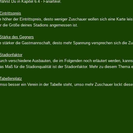
rfährst Du in Kapitel 6.4 - Fanartikel.
 Eintrittspreis
e höher der Eintrittspreis, desto weniger Zuschauer wollen sich eine Karte leis
ür die Größe deines Stadions angemessen ist.
 Stärke des Gegners
e stärker die Gastmannschaft, desto mehr Spannung versprechen sich die Zu
 Stadionfaktor
urch verschiedene Ausbauten, die im Folgenden noch erläutert werden, kannst d
as Maß für die Stadionqualität ist der Stadionfaktor. Mehr zu diesem Thema erf
 Tabellenplatz
mso besser ein Verein in der Tabelle steht, umso mehr Zuschauer lockt diese