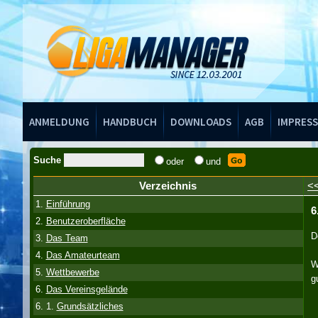
Handbuch
ANMELDUNG
HANDBUCH
DOWNLOADS
AGB
IMPRES
Suche
oder
und
Verzeichnis
<
1.
Einführung
6
2.
Benutzeroberfläche
D
3.
Das Team
4.
Das Amateurteam
W
5.
Wettbewerbe
g
6.
Das Vereinsgelände
6. 1.
Grundsätzliches