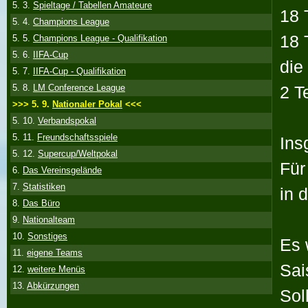
5. 3.
Spieltage / Tabellen Amateure
18 
5. 4.
Champions League
18 
5. 5.
Champions League - Qualifikation
5. 6.
IIFA-Cup
die
5. 7.
IIFA-Cup - Qualifikation
2 T
5. 8.
LM Conference League
>>> 5. 9.
Nationaler Pokal
<<<
5. 10.
Verbandspokal
5. 11.
Freundschaftsspiele
Ins
5. 12.
Supercup/Weltpokal
Für
6.
Das Vereinsgelände
7.
Statistiken
in 
8.
Das Büro
9.
Nationalteam
10.
Sonstiges
Es 
11.
eigene Teams
Sai
12.
weitere Menüs
13.
Abkürzungen
Sol