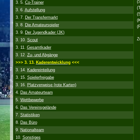
(
3. 5.
Co-Trainer
(
3. 6.
Aufstellung
(
3. 7.
Der Transfermarkt
(
3. 8.
Die Amateurspieler
(
3. 9.
Der Jugendkader (JK)
Z
3. 10.
Scout
3. 11.
Gesamtkader
3. 12.
Zu- und Abgänge
>>> 3. 13.
Kaderentwicklung
<<<
3. 14.
Kadereinteilung
3. 15.
Spielerfreigabe
3. 16.
Platzverweise (rote Karten)
4.
Das Amateurteam
5.
Wettbewerbe
6.
Das Vereinsgelände
7.
Statistiken
8.
Das Büro
9.
Nationalteam
10.
Sonstiges