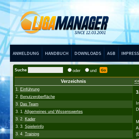
Handbuch
ANMELDUNG
HANDBUCH
DOWNLOADS
AGB
IMPRES
Suche
oder
und
Verzeichnis
<
1.
Einführung
3
2.
Benutzeroberfläche
I
3.
Das Team
D
3. 1.
Allgemeines und Wissenswertes
3. 2.
Kader
M
3. 3.
Spielerinfo
A
3. 4.
Training
(