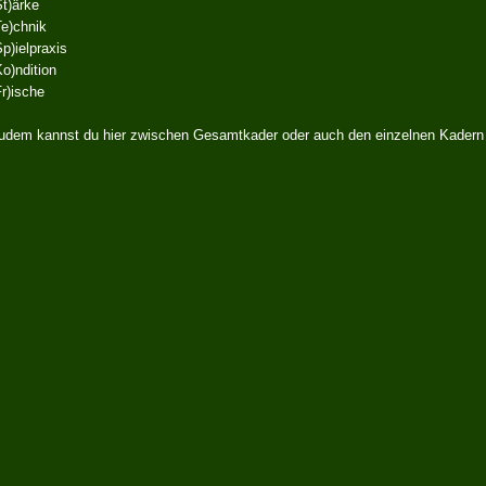
St)ärke
Te)chnik
Sp)ielpraxis
Ko)ndition
Fr)ische
udem kannst du hier zwischen Gesamtkader oder auch den einzelnen Kadern 