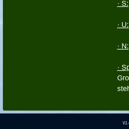
· S:
· U:
· N:
· S
Gro
ste
V1.