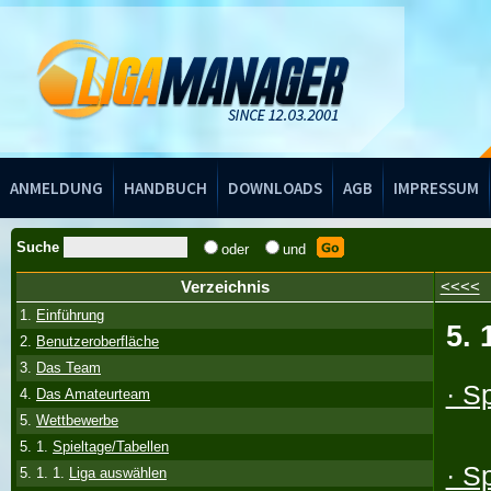
Handbuch
ANMELDUNG
HANDBUCH
DOWNLOADS
AGB
IMPRESSUM
Suche
oder
und
Verzeichnis
<<<<
1.
Einführung
5. 
2.
Benutzeroberfläche
3.
Das Team
· S
4.
Das Amateurteam
5.
Wettbewerbe
5. 1.
Spieltage/Tabellen
· S
5. 1. 1.
Liga auswählen