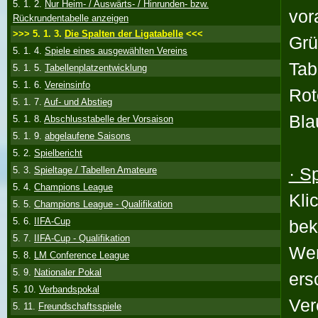
5. 1. 2.
Nur Heim- / Auswärts- / Hinrunden- bzw.
vor
Rückrundentabelle anzeigen
>>> 5. 1. 3.
Die Spalten der Ligatabelle
<<<
Grü
5. 1. 4.
Spiele eines ausgewählten Vereins
Tab
5. 1. 5.
Tabellenplatzentwicklung
5. 1. 6.
Vereinsinfo
Rot
5. 1. 7.
Auf- und Abstieg
Bla
5. 1. 8.
Abschlusstabelle der Vorsaison
5. 1. 9.
abgelaufene Saisons
5. 2.
Spielbericht
· S
5. 3.
Spieltage / Tabellen Amateure
5. 4.
Champions League
Kli
5. 5.
Champions League - Qualifikation
5. 6.
IIFA-Cup
be
5. 7.
IIFA-Cup - Qualifikation
Wen
5. 8.
LM Conference League
5. 9.
Nationaler Pokal
ers
5. 10.
Verbandspokal
Ver
5. 11.
Freundschaftsspiele