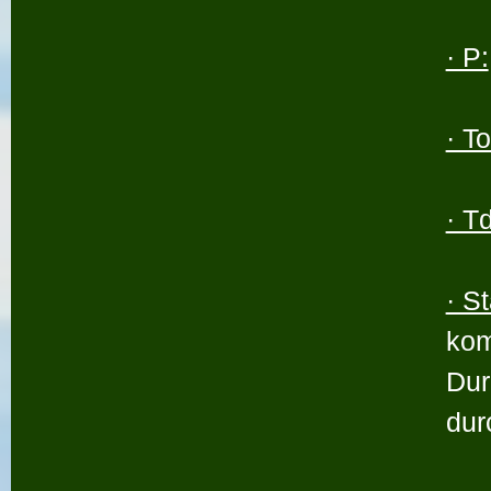
· P:
· To
· Td
· S
kom
Dur
dur