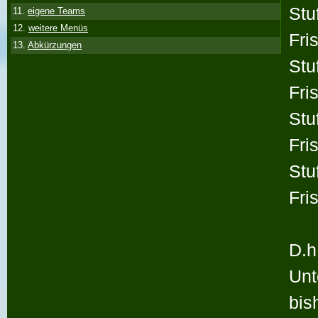
Stu
11.
eigene Teams
12.
weitere Menüs
Fri
13.
Abkürzungen
Stu
Fri
Stu
Fri
Stu
Fri
D.h
Unt
bis