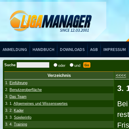
Handbuch
ANMELDUNG
HANDBUCH
DOWNLOADS
AGB
IMPRESSUM
Suche
oder
und
Verzeichnis
<<<<
1.
Einführung
3. 
2.
Benutzeroberfläche
3.
Das Team
Bei
3. 1.
Allgemeines und Wissenswertes
3. 2.
Kader
res
3. 3.
Spielerinfo
Fri
3. 4.
Training