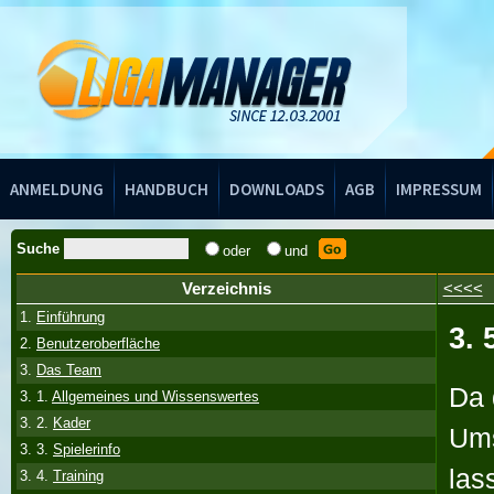
Handbuch
ANMELDUNG
HANDBUCH
DOWNLOADS
AGB
IMPRESSUM
Suche
oder
und
Verzeichnis
<<<<
1.
Einführung
3. 
2.
Benutzeroberfläche
3.
Das Team
Da 
3. 1.
Allgemeines und Wissenswertes
3. 2.
Kader
Ums
3. 3.
Spielerinfo
las
3. 4.
Training