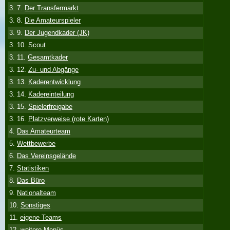
3. 7.
Der Transfermarkt
3. 8.
Die Amateurspieler
3. 9.
Der Jugendkader (JK)
3. 10.
Scout
3. 11.
Gesamtkader
3. 12.
Zu- und Abgänge
3. 13.
Kaderentwicklung
3. 14.
Kadereinteilung
3. 15.
Spielerfreigabe
3. 16.
Platzverweise (rote Karten)
4.
Das Amateurteam
5.
Wettbewerbe
6.
Das Vereinsgelände
7.
Statistiken
8.
Das Büro
9.
Nationalteam
10.
Sonstiges
11.
eigene Teams
12.
weitere Menüs