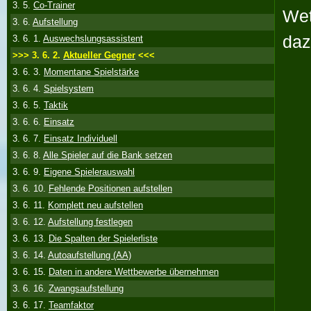
3. 5.
Co-Trainer
Wet
3. 6.
Aufstellung
daz
3. 6. 1.
Auswechslungsassistent
>>> 3. 6. 2.
Aktueller Gegner
<<<
3. 6. 3.
Momentane Spielstärke
3. 6. 4.
Spielsystem
3. 6. 5.
Taktik
3. 6. 6.
Einsatz
3. 6. 7.
Einsatz Individuell
3. 6. 8.
Alle Spieler auf die Bank setzen
3. 6. 9.
Eigene Spielerauswahl
3. 6. 10.
Fehlende Positionen aufstellen
3. 6. 11.
Komplett neu aufstellen
3. 6. 12.
Aufstellung festlegen
3. 6. 13.
Die Spalten der Spielerliste
3. 6. 14.
Autoaufstellung (AA)
3. 6. 15.
Daten in andere Wettbewerbe übernehmen
3. 6. 16.
Zwangsaufstellung
3. 6. 17.
Teamfaktor