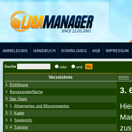
Handbuch
ANMELDUNG
HANDBUCH
DOWNLOADS
AGB
IMPRESSUM
Suche
oder
und
Verzeichnis
<<<<
1.
Einführung
3. 
2.
Benutzeroberfläche
3.
Das Team
Hie
3. 1.
Allgemeines und Wissenswertes
3. 2.
Kader
Man
3. 3.
Spielerinfo
zus
3. 4.
Training