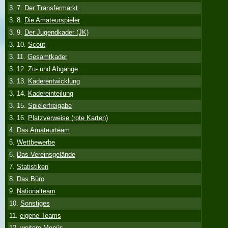
3. 7.
Der Transfermarkt
3. 8.
Die Amateurspieler
3. 9.
Der Jugendkader (JK)
3. 10.
Scout
3. 11.
Gesamtkader
3. 12.
Zu- und Abgänge
3. 13.
Kaderentwicklung
3. 14.
Kadereinteilung
3. 15.
Spielerfreigabe
3. 16.
Platzverweise (rote Karten)
4.
Das Amateurteam
5.
Wettbewerbe
6.
Das Vereinsgelände
7.
Statistiken
8.
Das Büro
9.
Nationalteam
10.
Sonstiges
11.
eigene Teams
12.
weitere Menüs