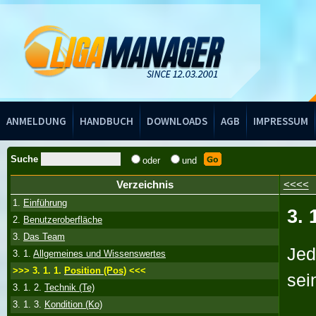
Handbuch
ANMELDUNG
HANDBUCH
DOWNLOADS
AGB
IMPRESSUM
Suche
oder
und
Verzeichnis
<<<<
1.
Einführung
3. 
2.
Benutzeroberfläche
3.
Das Team
Jed
3. 1.
Allgemeines und Wissenswertes
>>> 3. 1. 1.
Position (Pos)
<<<
sei
3. 1. 2.
Technik (Te)
3. 1. 3.
Kondition (Ko)