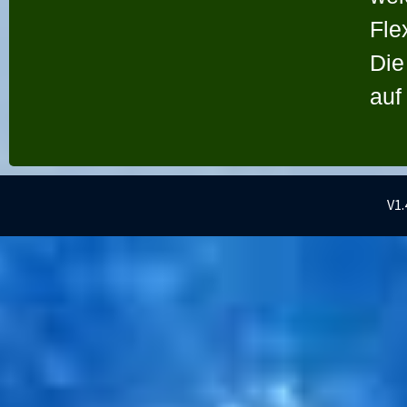
Fle
Die
auf
V1.