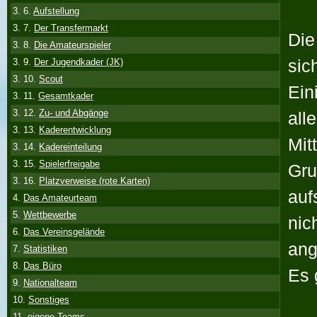
3. 6.
Aufstellung
3. 7.
Der Transfermarkt
Die
3. 8.
Die Amateurspieler
sic
3. 9.
Der Jugendkader (JK)
3. 10.
Scout
Ein
3. 11.
Gesamtkader
3. 12.
Zu- und Abgänge
all
3. 13.
Kaderentwicklung
Mit
3. 14.
Kadereinteilung
3. 15.
Spielerfreigabe
Gru
3. 16.
Platzverweise (rote Karten)
auf
4.
Das Amateurteam
5.
Wettbewerbe
nic
6.
Das Vereinsgelände
ang
7.
Statistiken
8.
Das Büro
Es 
9.
Nationalteam
10.
Sonstiges
11.
eigene Teams