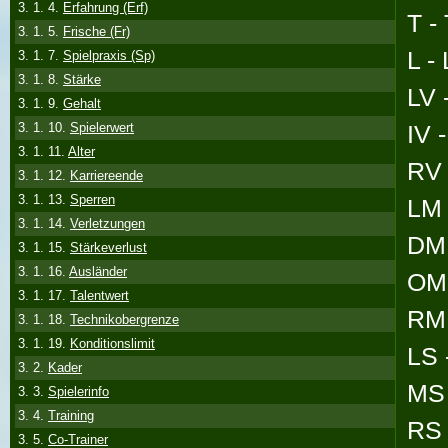
3. 1. 4.
Erfahrung (Erf)
T -
3. 1. 5.
Frische (Fr)
L -
3. 1. 7.
Spielpraxis (Sp)
3. 1. 8.
Stärke
LV 
3. 1. 9.
Gehalt
IV 
3. 1. 10.
Spielerwert
3. 1. 11.
Alter
RV 
3. 1. 12.
Karriereende
3. 1. 13.
Sperren
LM 
3. 1. 14.
Verletzungen
DM 
3. 1. 15.
Stärkeverlust
3. 1. 16.
Ausländer
OM 
3. 1. 17.
Talentwert
RM 
3. 1. 18.
Technikobergrenze
3. 1. 19.
Konditionslimit
LS 
3. 2.
Kader
MS 
3. 3.
Spielerinfo
3. 4.
Training
RS 
3. 5.
Co-Trainer