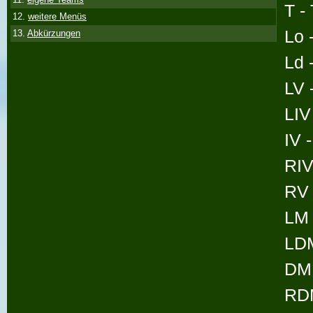
T -
12.
weitere Menüs
Lo 
13.
Abkürzungen
Ld 
LV 
LIV
IV 
RIV
RV 
LM 
LDM
DM 
RDM