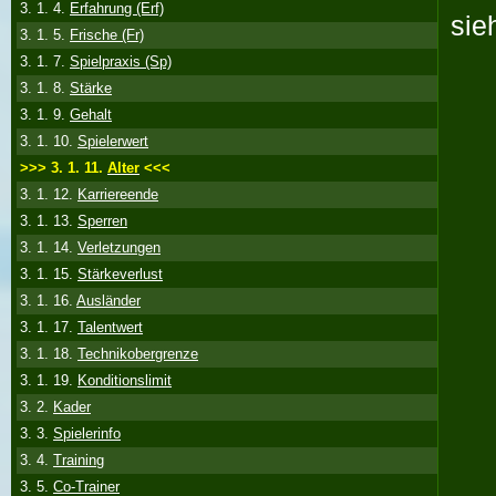
3. 1. 4.
Erfahrung (Erf)
sie
3. 1. 5.
Frische (Fr)
3. 1. 7.
Spielpraxis (Sp)
3. 1. 8.
Stärke
3. 1. 9.
Gehalt
3. 1. 10.
Spielerwert
>>> 3. 1. 11.
Alter
<<<
3. 1. 12.
Karriereende
3. 1. 13.
Sperren
3. 1. 14.
Verletzungen
3. 1. 15.
Stärkeverlust
3. 1. 16.
Ausländer
3. 1. 17.
Talentwert
3. 1. 18.
Technikobergrenze
3. 1. 19.
Konditionslimit
3. 2.
Kader
3. 3.
Spielerinfo
3. 4.
Training
3. 5.
Co-Trainer