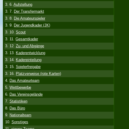
3. 6.
Aufstellung
3. 7.
Der Transfermarkt
3. 8.
Die Amateurspieler
3. 9.
Der Jugendkader (JK)
3. 10.
Scout
3. 11.
Gesamtkader
3. 12.
Zu- und Abgänge
3. 13.
Kaderentwicklung
3. 14.
Kadereinteilung
3. 15.
Spielerfreigabe
3. 16.
Platzverweise (rote Karten)
4.
Das Amateurteam
5.
Wettbewerbe
6.
Das Vereinsgelände
7.
Statistiken
8.
Das Büro
9.
Nationalteam
10.
Sonstiges
11.
eigene Teams