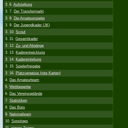
3. 6.
Aufstellung
3. 7.
Der Transfermarkt
3. 8.
Die Amateurspieler
3. 9.
Der Jugendkader (JK)
3. 10.
Scout
3. 11.
Gesamtkader
3. 12.
Zu- und Abgänge
3. 13.
Kaderentwicklung
3. 14.
Kadereinteilung
3. 15.
Spielerfreigabe
3. 16.
Platzverweise (rote Karten)
4.
Das Amateurteam
5.
Wettbewerbe
6.
Das Vereinsgelände
7.
Statistiken
8.
Das Büro
9.
Nationalteam
10.
Sonstiges
11.
eigene Teams