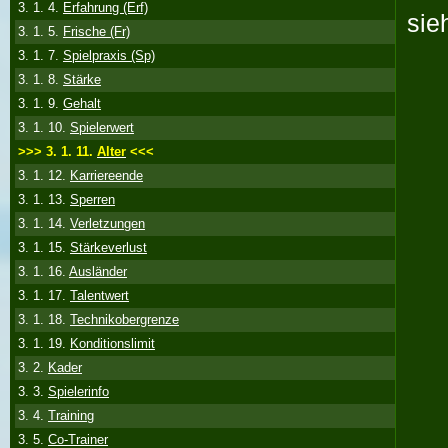
3. 1. 4.
Erfahrung (Erf)
sie
3. 1. 5.
Frische (Fr)
3. 1. 7.
Spielpraxis (Sp)
3. 1. 8.
Stärke
3. 1. 9.
Gehalt
3. 1. 10.
Spielerwert
>>> 3. 1. 11.
Alter
<<<
3. 1. 12.
Karriereende
3. 1. 13.
Sperren
3. 1. 14.
Verletzungen
3. 1. 15.
Stärkeverlust
3. 1. 16.
Ausländer
3. 1. 17.
Talentwert
3. 1. 18.
Technikobergrenze
3. 1. 19.
Konditionslimit
3. 2.
Kader
3. 3.
Spielerinfo
3. 4.
Training
3. 5.
Co-Trainer